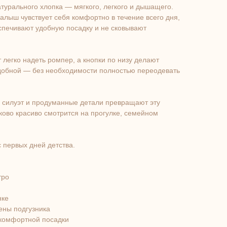
урального хлопка — мягкого, легкого и дышащего.
лыш чувствует себя комфортно в течение всего дня,
спечивают удобную посадку и не сковывают
 легко надеть ромпер, а кнопки по низу делают
удобной — без необходимости полностью переодевать
й силуэт и продуманные детали превращают эту
ково красиво смотрится на прогулке, семейном
с первых дней детства.
тро
нке
мены подгузника
 комфортной посадки